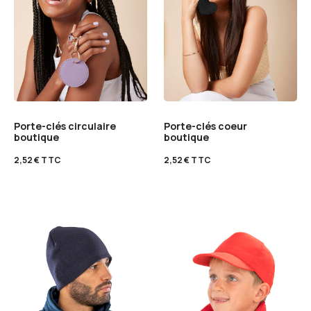
Porte-clés circulaire
Porte-clés coeur
boutique
boutique
2,52
€
TTC
2,52
€
TTC