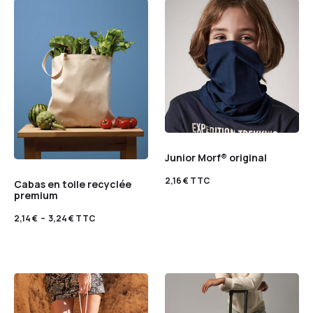
Junior Morf® original
2,16
€
TTC
Cabas en toile recyclée
premium
2,14
€
–
3,24
€
TTC