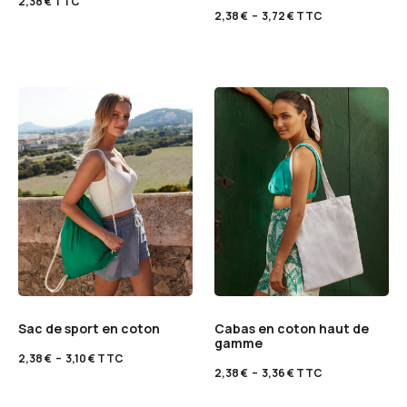
2,38
€
TTC
2,38
€
–
3,72
€
TTC
Sac de sport en coton
Cabas en coton haut de
gamme
2,38
€
–
3,10
€
TTC
2,38
€
–
3,36
€
TTC