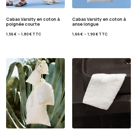
Cabas Varsity en coton à
Cabas Varsity en coton à
poignée courte
anse longue
1,56
€
–
1,80
€
TTC
1,66
€
–
1,90
€
TTC