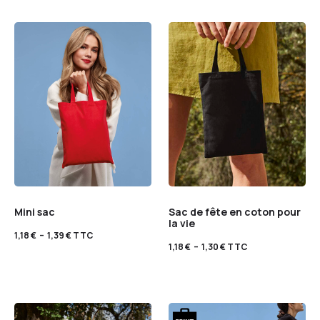
Mini sac
Sac de fête en coton pour
la vie
1,18
€
–
1,39
€
TTC
1,18
€
–
1,30
€
TTC