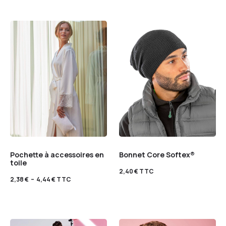
Pochette à accessoires en
Bonnet Core Softex®
toile
2,40
€
TTC
2,38
€
–
4,44
€
TTC