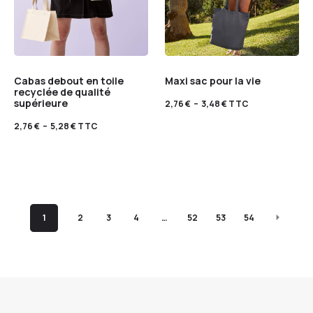
Cabas debout en toile
Maxi sac pour la vie
recyclée de qualité
supérieure
2,76
€
–
3,48
€
TTC
2,76
€
–
5,28
€
TTC
1
2
3
4
…
52
53
54