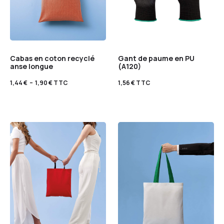
Cabas en coton recyclé
Gant de paume en PU
anse longue
(A120)
1,44
€
–
1,90
€
TTC
1,56
€
TTC