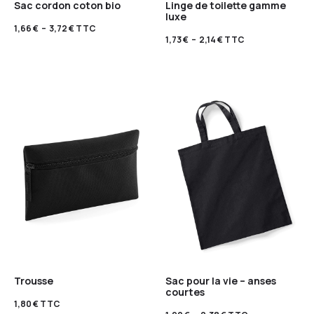
Sac cordon coton bio
Linge de toilette gamme
luxe
1,66
€
–
3,72
€
TTC
1,73
€
–
2,14
€
TTC
Trousse
Sac pour la vie – anses
courtes
1,80
€
TTC