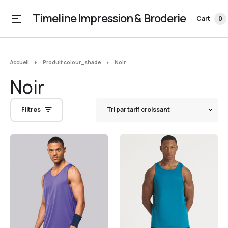
Timeline Impression & Broderie
Cart
0
Accueil
Produit colour_shade
Noir
Noir
Filtres