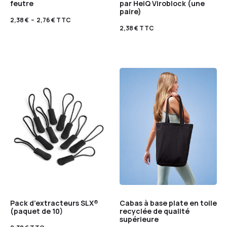
feutre
par HeiQ Viroblock (une
paire)
2,38
€
–
2,76
€
TTC
2,38
€
TTC
Pack d’extracteurs SLX®
Cabas à base plate en toile
(paquet de 10)
recyclée de qualité
supérieure