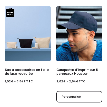
Sac à accessoires en toile
Casquette d’imprimeur 5
de luxe recyclée
panneaux Houston
1,92
€
–
3,84
€
TTC
2,02
€
–
2,04
€
TTC
Personnalisé