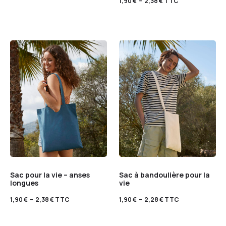
1,90
€
–
2,38
€
TTC
Sac pour la vie – anses
Sac à bandoulière pour la
longues
vie
1,90
€
–
2,38
€
TTC
1,90
€
–
2,28
€
TTC