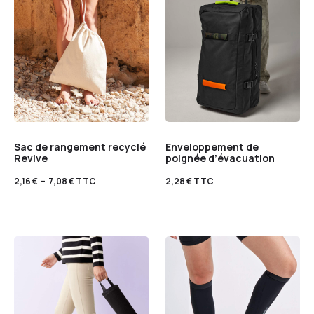
Sac de rangement recyclé
Enveloppement de
Revive
poignée d’évacuation
2,16
€
–
7,08
€
TTC
2,28
€
TTC