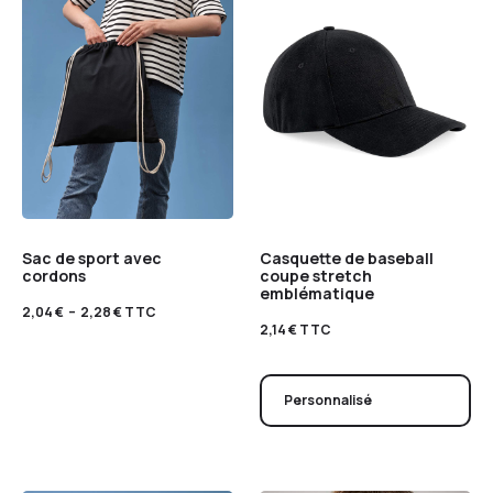
Sac de sport avec
Casquette de baseball
cordons
coupe stretch
emblématique
2,04
€
–
2,28
€
TTC
2,14
€
TTC
Personnalisé