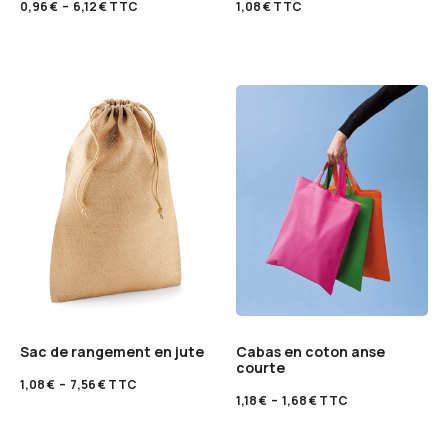
0,96
€
–
6,12
€
TTC
1,08
€
TTC
Sac de rangement en jute
Cabas en coton anse
courte
1,08
€
–
7,56
€
TTC
1,18
€
–
1,68
€
TTC