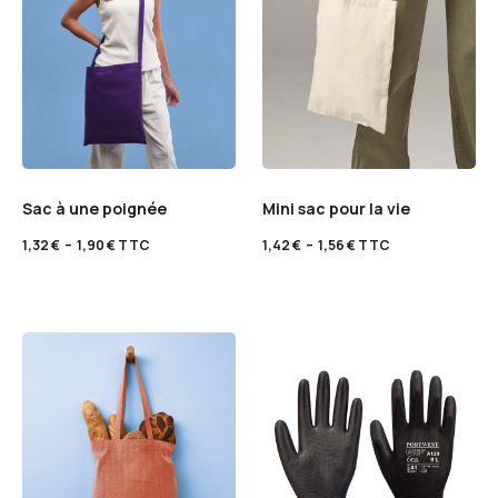
Sac à une poignée
Mini sac pour la vie
1,32
€
–
1,90
€
TTC
1,42
€
–
1,56
€
TTC