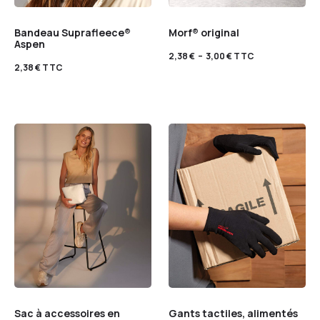
Bandeau Suprafleece®
Morf® original
Aspen
2,38
€
–
3,00
€
TTC
2,38
€
TTC
Sac à accessoires en
Gants tactiles, alimentés