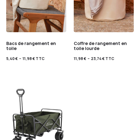
Bacs de rangement en
Coffre de rangement en
toile
toile lourde
5,40
€
–
11,98
€
TTC
11,98
€
–
23,74
€
TTC