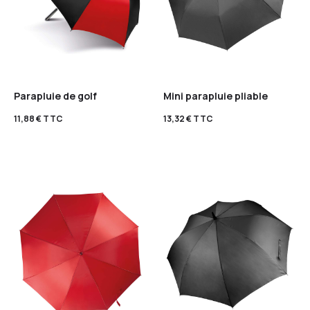
Parapluie de golf
Mini parapluie pliable
11,88
€
TTC
13,32
€
TTC