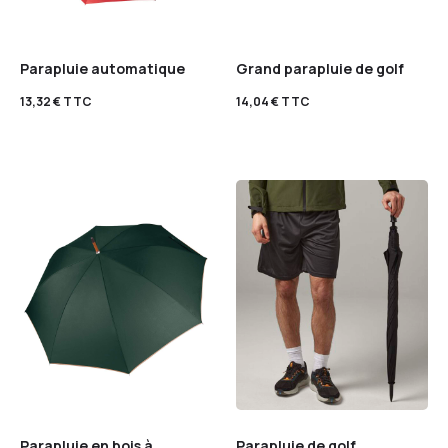
Parapluie automatique
Grand parapluie de golf
13,32
€
TTC
14,04
€
TTC
Parapluie en bois à
Parapluie de golf