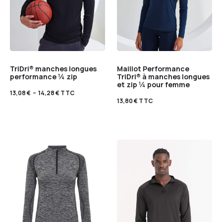
TriDri® manches longues
Maillot Performance
performance ¼ zip
TriDri® à manches longues
et zip ¼ pour femme
13,08
€
–
14,28
€
TTC
13,80
€
TTC