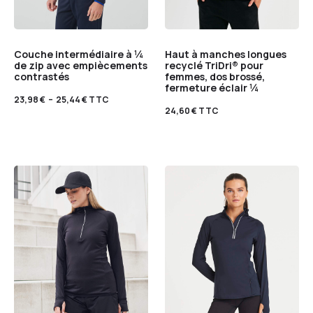
Couche intermédiaire à ¼
Haut à manches longues
de zip avec empiècements
recyclé TriDri® pour
contrastés
femmes, dos brossé,
fermeture éclair ¼
23,98
€
–
25,44
€
TTC
24,60
€
TTC