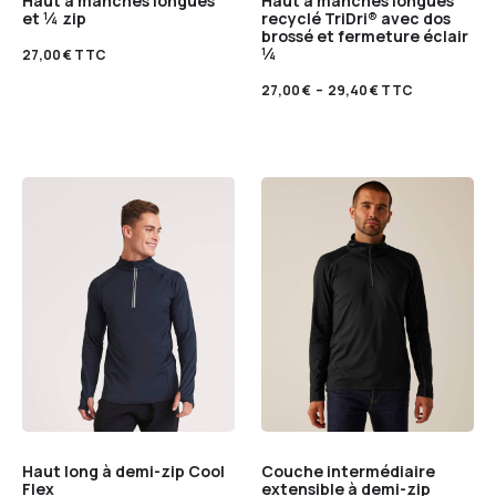
Haut à manches longues
Haut à manches longues
et ¼ zip
recyclé TriDri® avec dos
brossé et fermeture éclair
¼
27,00
€
TTC
27,00
€
–
29,40
€
TTC
Haut long à demi-zip Cool
Couche intermédiaire
Flex
extensible à demi-zip