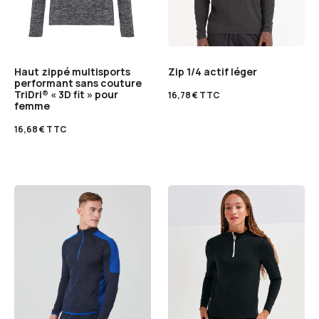
Haut zippé multisports
Zip 1/4 actif léger
performant sans couture
TriDri® « 3D fit » pour
16,78
€
TTC
femme
16,68
€
TTC