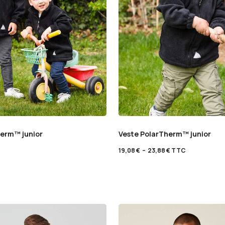
erm™ junior
Veste PolarTherm™ junior
19,08
€
–
23,88
€
TTC