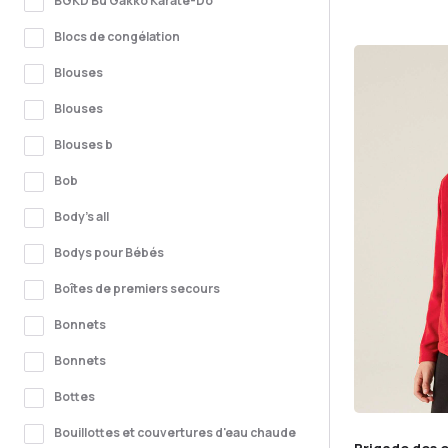
BGKD Bu Gakko Karaté-Do
Blocs de congélation
Blouses
Blouses
Blouses b
Bob
Body's all
Bodys pour Bébés
Boîtes de premiers secours
Bonnets
Bonnets
Bottes
Bouillottes et couvertures d'eau chaude