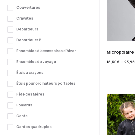
Couvertures
Cravates
Debardeurs
Debardeurs B
Ensembles d'accessoires d'hiver
Micropolaire
Ensembles de voyage
18,60
€
–
23,9
Étuis à crayons
Étuis pour ordinateurs portables
Fête des Méres
Foulards
Gants
Gardes quadruples