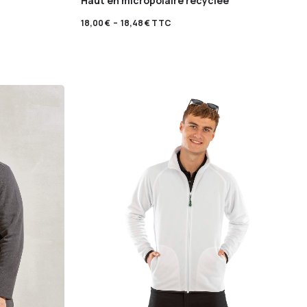
Haut en micropolaire recyclée
18,00
€
–
18,48
€
TTC