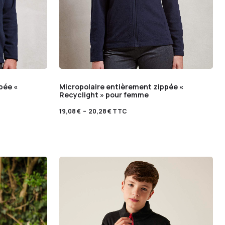
pée «
Micropolaire entièrement zippée «
Recyclight » pour femme
19,08
€
–
20,28
€
TTC