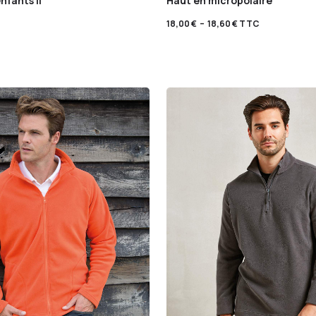
nfants II
Haut en micropolaire
18,00
€
–
18,60
€
TTC