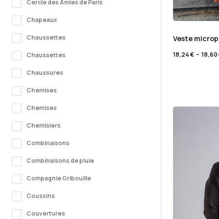
Cercle des Amies de Paris
Chapeaux
Chaussettes
Veste microp
18,24
€
–
18,60
Chaussettes
Chaussures
Chemises
Chemises
Chemisiers
Combinaisons
Combinaisons de pluie
Compagnie Gribouille
Coussins
Couvertures