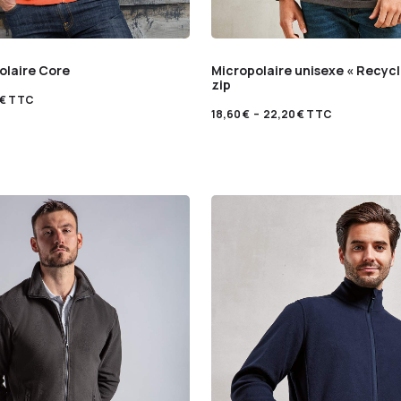
olaire Core
Micropolaire unisexe « Recycli
zip
€
TTC
18,60
€
–
22,20
€
TTC