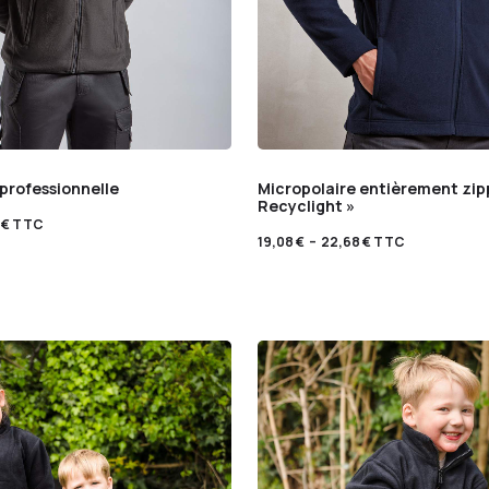
 professionnelle
Micropolaire entièrement zip
Recyclight »
8
€
TTC
19,08
€
–
22,68
€
TTC