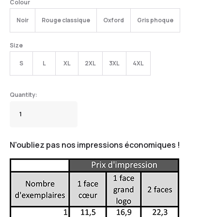
Colour
Noir
Rouge classique
Oxford
Gris phoque
Size
S
L
XL
2XL
3XL
4XL
N'oubliez pas nos impressions économiques !