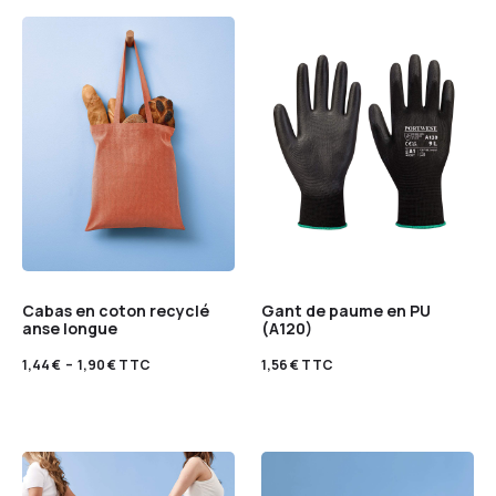
Cabas en coton recyclé
Gant de paume en PU
anse longue
(A120)
1,44
€
–
1,90
€
TTC
1,56
€
TTC