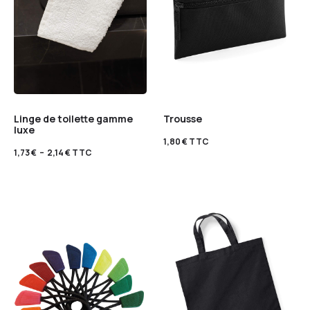
Linge de toilette gamme
Trousse
luxe
1,80
€
TTC
1,73
€
–
2,14
€
TTC