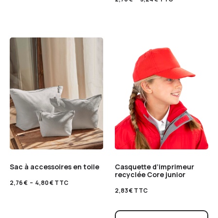
Sac à accessoires en toile
Casquette d’imprimeur
recyclée Core junior
2,76
€
–
4,80
€
TTC
2,83
€
TTC