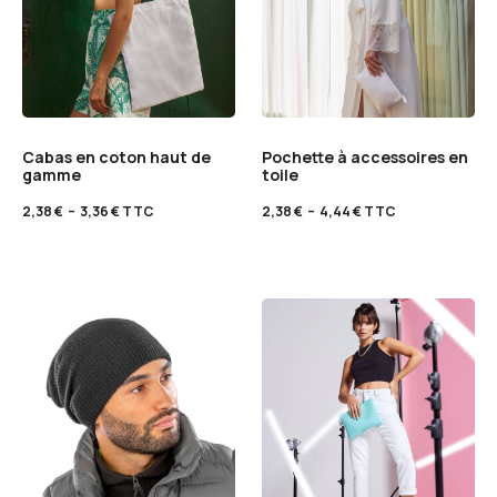
Cabas en coton haut de
Pochette à accessoires en
gamme
toile
2,38
€
–
3,36
€
TTC
2,38
€
–
4,44
€
TTC