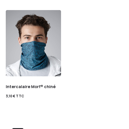
Intercalaire Morf® chiné
3,10
€
TTC