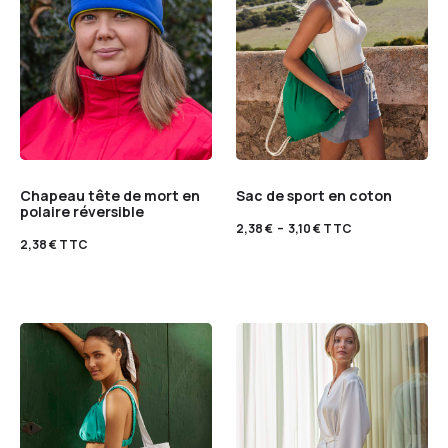
Chapeau tête de mort en
Sac de sport en coton
polaire réversible
2,38
€
–
3,10
€
TTC
2,38
€
TTC