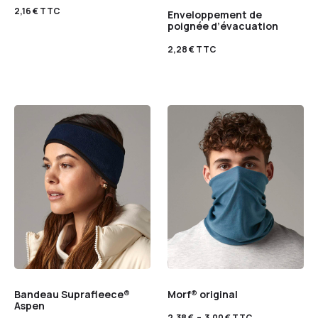
2,16
€
TTC
Enveloppement de
poignée d’évacuation
2,28
€
TTC
Bandeau Suprafleece®
Morf® original
Aspen
2,38
€
–
3,00
€
TTC