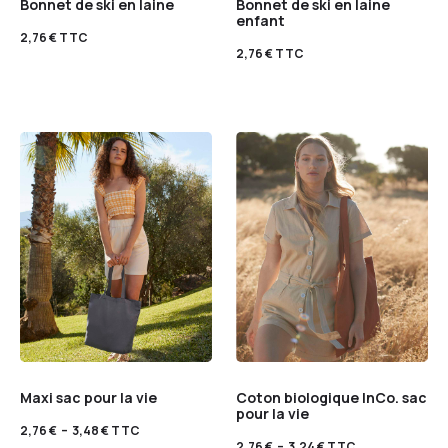
Bonnet de ski en laine
Bonnet de ski en laine
enfant
2,76
€
TTC
2,76
€
TTC
Maxi sac pour la vie
Coton biologique InCo. sac
pour la vie
2,76
€
–
3,48
€
TTC
2,76
€
–
3,24
€
TTC