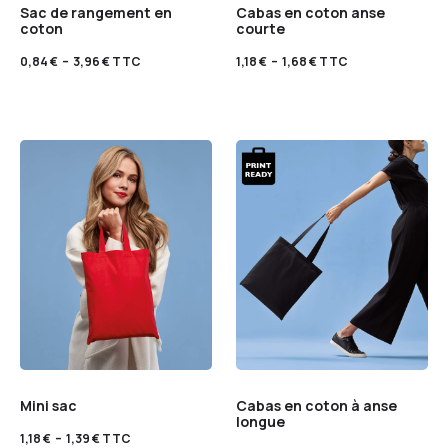
Sac de rangement en
Cabas en coton anse
coton
courte
0,84
€
–
3,96
€
TTC
1,18
€
–
1,68
€
TTC
Mini sac
Cabas en coton à anse
longue
1,18
€
–
1,39
€
TTC