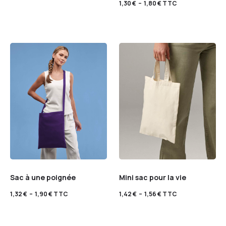
1,30
€
–
1,80
€
TTC
Sac à une poignée
Mini sac pour la vie
1,32
€
–
1,90
€
TTC
1,42
€
–
1,56
€
TTC