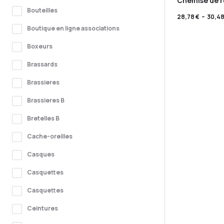
Chemise de 
Bouteilles
28,78
€
–
30,4
Boutique en ligne associations
Boxeurs
Brassards
Brassieres
Brassieres B
Bretelles B
Cache-oreilles
Casques
Casquettes
Casquettes
Ceintures