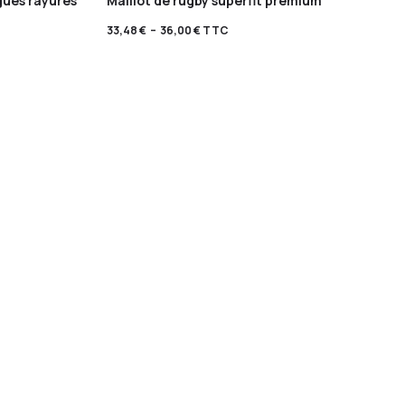
gues rayures
Maillot de rugby superfit premium
33,48
€
–
36,00
€
TTC