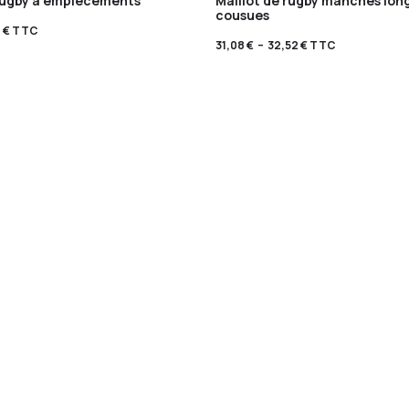
rugby à empiècements
Maillot de rugby manches lon
cousues
8
€
TTC
31,08
€
–
32,52
€
TTC