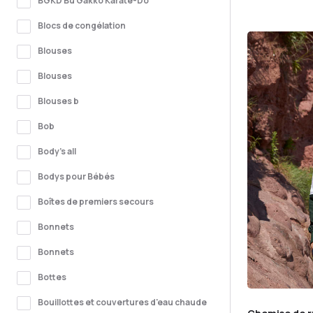
BGKD Bu Gakko Karaté-Do
Blocs de congélation
Blouses
Blouses
Blouses b
Bob
Body's all
Bodys pour Bébés
Boîtes de premiers secours
Bonnets
Bonnets
Bottes
Bouillottes et couvertures d'eau chaude