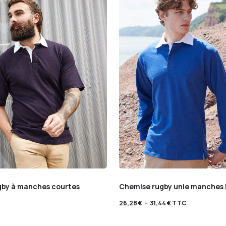
ugby à manches courtes
Chemise rugby unie manches 
26,28
€
–
31,44
€
TTC