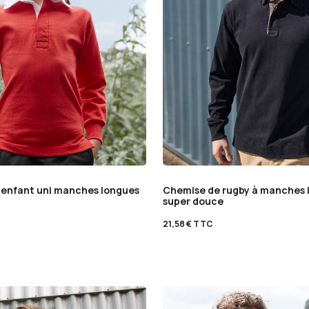
y enfant uni manches longues
Chemise de rugby à manches 
super douce
21,58
€
TTC