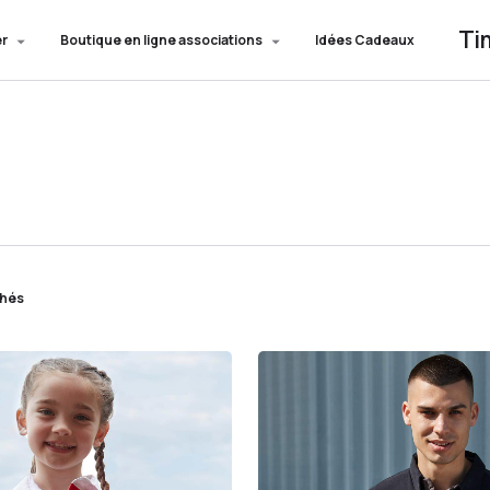
Ti
er
Boutique en ligne associations
Idées Cadeaux
chés