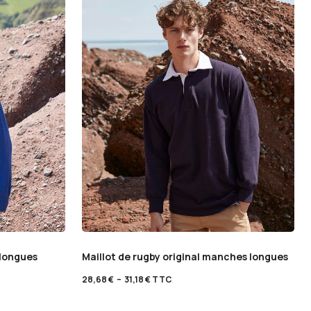
longues
Maillot de rugby original manches longues
28,68
€
–
31,18
€
TTC