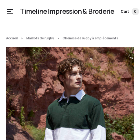
Timeline Impression & Broderie
Cart
0
Accueil
Maillots de rugby
Chemise de rugby à empiècements