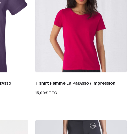
l’Asso
T shirt Femme La Pal’Asso / impression
13,00
€
TTC