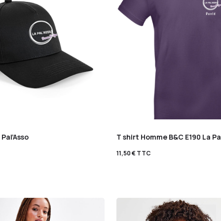
 Pal’Asso
T shirt Homme B&C E190 La Pa
11,50
€
TTC