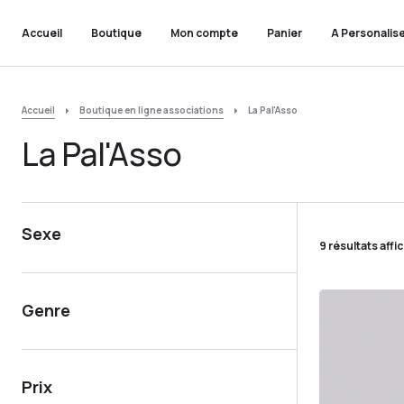
Accueil
Boutique
Mon compte
Panier
A Personalis
Accueil
Boutique en ligne associations
La Pal'Asso
La Pal'Asso
Sexe
9 résultats affi
Genre
Prix