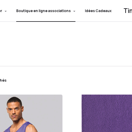
Ti
er
Boutique en ligne associations
Idées Cadeaux
chés