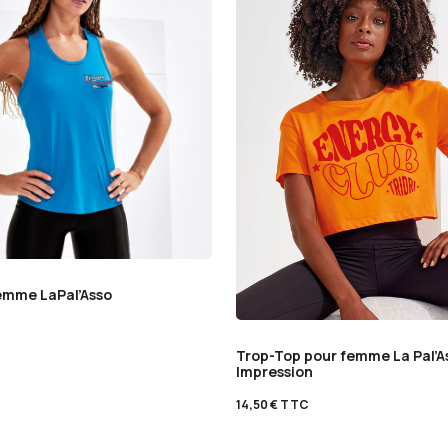
emme LaPal’Asso
Trop-Top pour femme La Pal’As
Impression
14,50
€
TTC