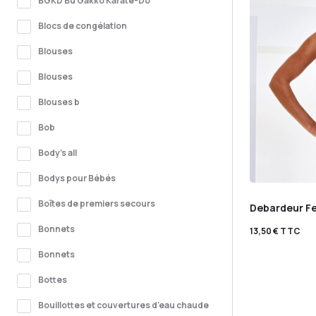
BGKD Bu Gakko Karaté-Do
Blocs de congélation
Blouses
Blouses
Blouses b
Bob
Body's all
Bodys pour Bébés
Boîtes de premiers secours
Debardeur F
Bonnets
13,50
€
TTC
Bonnets
Bottes
Bouillottes et couvertures d'eau chaude