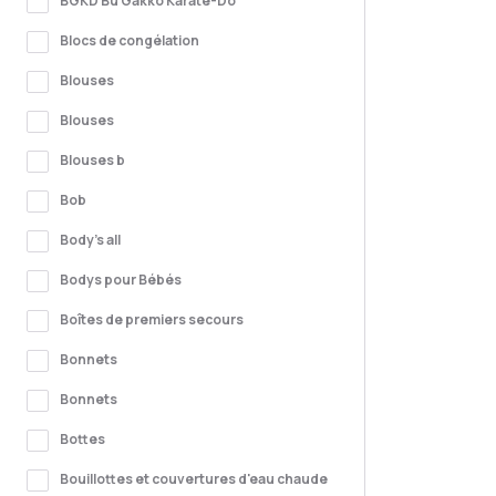
BGKD Bu Gakko Karaté-Do
Blocs de congélation
Blouses
Blouses
Blouses b
Bob
Body's all
Bodys pour Bébés
Boîtes de premiers secours
Bonnets
Bonnets
Bottes
Bouillottes et couvertures d'eau chaude