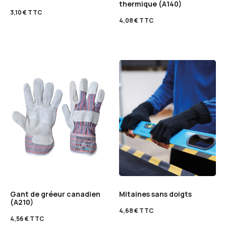
thermique (A140)
3,10
€
TTC
4,08
€
TTC
Gant de gréeur canadien
Mitaines sans doigts
(A210)
4,68
€
TTC
4,56
€
TTC