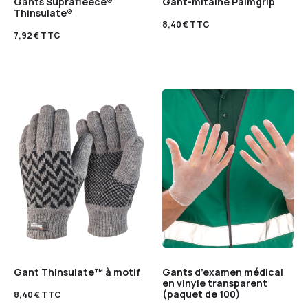
Gants Suprafleece®
Gant-mitaine Palmgrip
Thinsulate®
8,40
€
TTC
7,92
€
TTC
Gant Thinsulate™ à motif
Gants d’examen médical
en vinyle transparent
(paquet de 100)
8,40
€
TTC