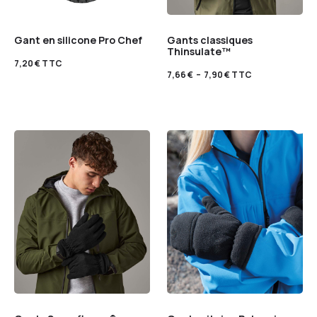
Gant en silicone Pro Chef
Gants classiques
Thinsulate™
7,20
€
TTC
7,66
€
–
7,90
€
TTC