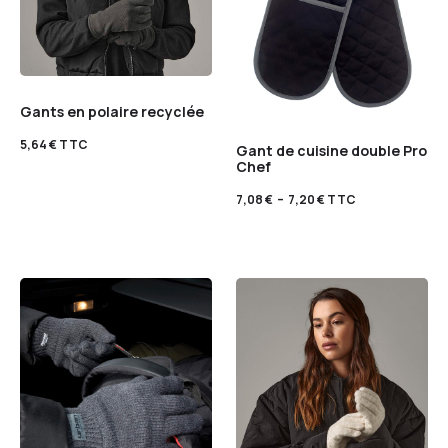
Gants en polaire recyclée
5,64
€
TTC
Gant de cuisine double Pro
Chef
7,08
€
–
7,20
€
TTC