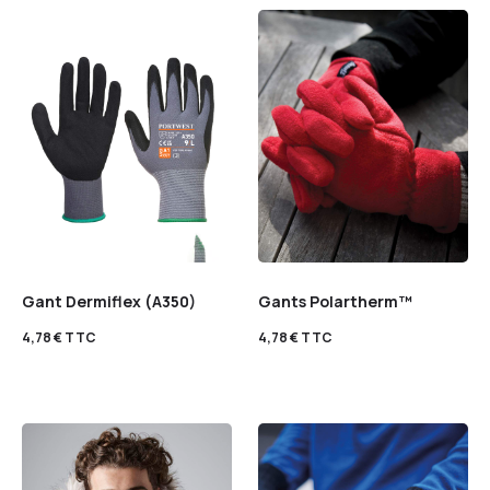
Gant Dermiflex (A350)
Gants Polartherm™
4,78
€
TTC
4,78
€
TTC