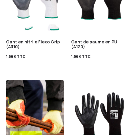
Gant en nitrile Flexo Grip
Gant de paume en PU
(A310)
(A120)
1,56
€
TTC
1,56
€
TTC