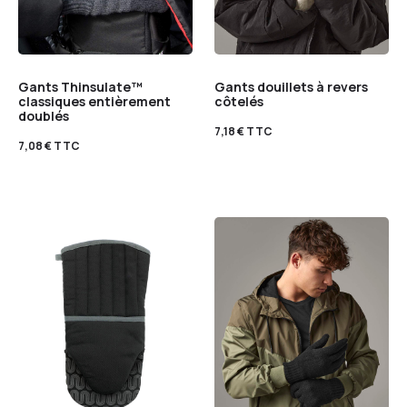
Gants Thinsulate™
Gants douillets à revers
classiques entièrement
côtelés
doublés
7,18
€
TTC
7,08
€
TTC