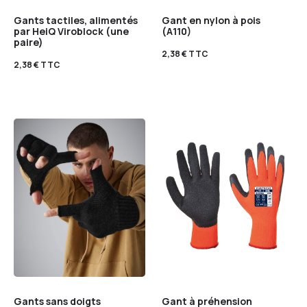
Gants tactiles, alimentés
Gant en nylon à pois
par HeiQ Viroblock (une
(A110)
paire)
2,38
€
TTC
2,38
€
TTC
Gants sans doigts
Gant à préhension