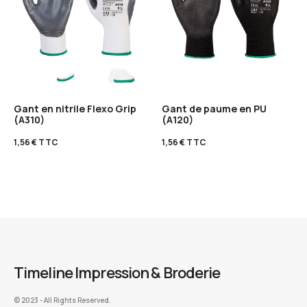
Gant en nitrile Flexo Grip
Gant de paume en PU
(A310)
(A120)
1,56
€
TTC
1,56
€
TTC
Timeline Impression & Broderie
©️ 2023 - All Rights Reserved.