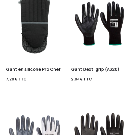
Gant en silicone Pro Chef
Gant Dexti grip (A320)
7,20
€
TTC
2,04
€
TTC