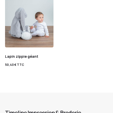
Lapin zippie géant
50,40
€
TTC
Timeline Impression & Broderie