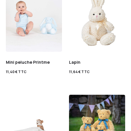
Mini peluche Printme
Lapin
11,40
€
TTC
11,64
€
TTC