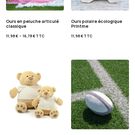
Ours en peluche articulé
Ours polaire écologique
classique
Printme
11,98
€
–
16,78
€
TTC
11,98
€
TTC