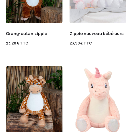
Orang-outan zippie
Zippie nouveau bébé ours
23,28
€
TTC
23,98
€
TTC