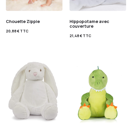
Chouette Zippie
Hippopotame avec
couverture
20,88
€
TTC
21,48
€
TTC