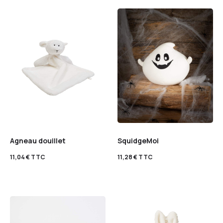
Agneau douillet
SquidgeMoi
11,04
€
TTC
11,28
€
TTC