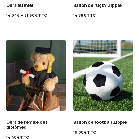
Ours au miel
Ballon de rugby Zippie
14,04
€
–
21,60
€
TTC
14,38
€
TTC
Ours de remise des
Ballon de football Zippie
diplômes
16,08
€
TTC
14,40
€
TTC