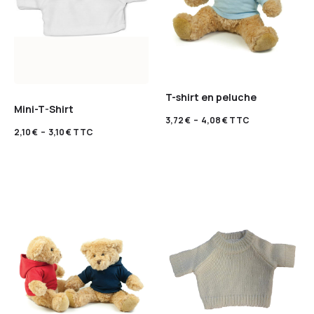
T-shirt en peluche
Mini-T-Shirt
3,72
€
–
4,08
€
TTC
2,10
€
–
3,10
€
TTC