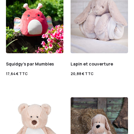
Squidgy’s par Mumbles
Lapin et couverture
17,64
€
TTC
20,88
€
TTC