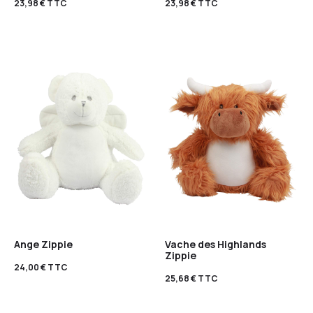
23,98
€
TTC
23,98
€
TTC
Ange Zippie
Vache des Highlands
Zippie
24,00
€
TTC
25,68
€
TTC