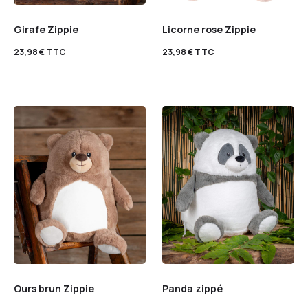
Girafe Zippie
Licorne rose Zippie
23,98
€
TTC
23,98
€
TTC
Ours brun Zippie
Panda zippé