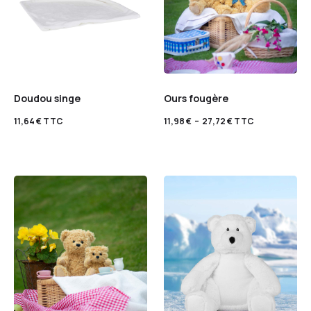
Doudou singe
Ours fougère
11,64
€
TTC
11,98
€
–
27,72
€
TTC