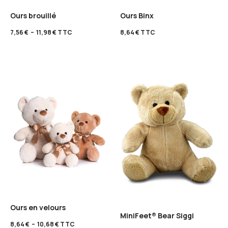
Ours brouillé
Ours Binx
7,56
€
–
11,98
€
TTC
8,64
€
TTC
Ours en velours
MiniFeet® Bear Siggi
8,64
€
–
10,68
€
TTC