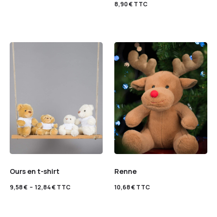
8,90
€
TTC
Ours en t-shirt
Renne
9,58
€
–
12,84
€
TTC
10,68
€
TTC