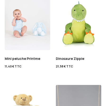
Mini peluche Printme
Dinosaure Zippie
11,40
€
TTC
21,58
€
TTC