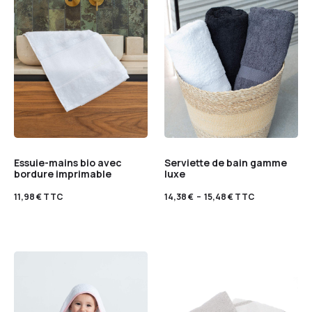
Essuie-mains bio avec
Serviette de bain gamme
bordure imprimable
luxe
11,98
€
TTC
14,38
€
–
15,48
€
TTC