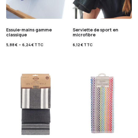
Essuie-mains gamme
Serviette de sport en
classique
microfibre
5,88
€
–
6,24
€
TTC
6,12
€
TTC