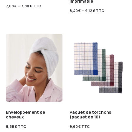
imprimable
7,08
€
–
7,80
€
TTC
8,40
€
–
9,12
€
TTC
Enveloppement de
Paquet de torchons
cheveux
(paquet de 10)
8,88
€
TTC
9,60
€
TTC