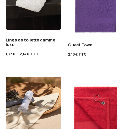
Linge de toilette gamme
luxe
Guest Towel
1,73
€
–
2,14
€
TTC
2,10
€
TTC