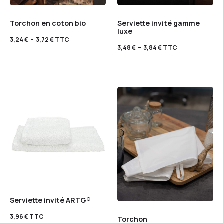
Torchon en coton bio
Serviette invité gamme
luxe
3,24
€
–
3,72
€
TTC
3,48
€
–
3,84
€
TTC
Serviette invité ARTG®
3,96
€
TTC
Torchon