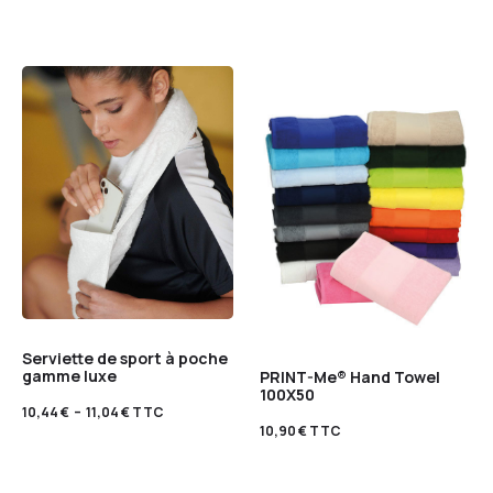
Serviette de sport à poche
gamme luxe
PRINT-Me® Hand Towel
100X50
10,44
€
–
11,04
€
TTC
10,90
€
TTC