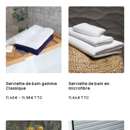
Serviette de bain gamme
Serviette de bain en
Classique
microfibre
11,40
€
–
11,98
€
TTC
11,64
€
TTC