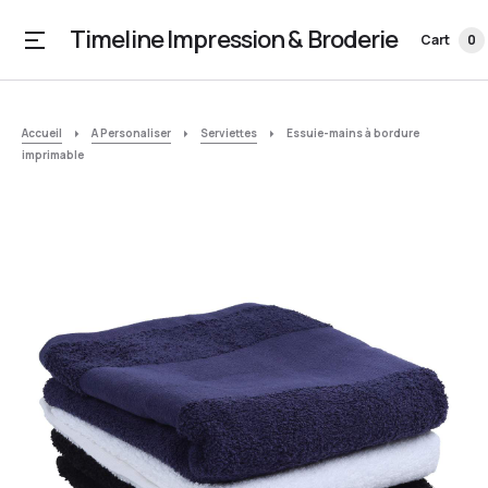
Timeline Impression & Broderie
Cart
0
Accueil
A Personaliser
Serviettes
Essuie-mains à bordure
imprimable