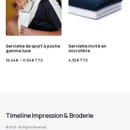
Serviette de sport à poche
Serviette invité en
gamme luxe
microfibre
10,44
€
–
11,04
€
TTC
4,32
€
TTC
Timeline Impression & Broderie
©️ 2023 - All Rights Reserved.