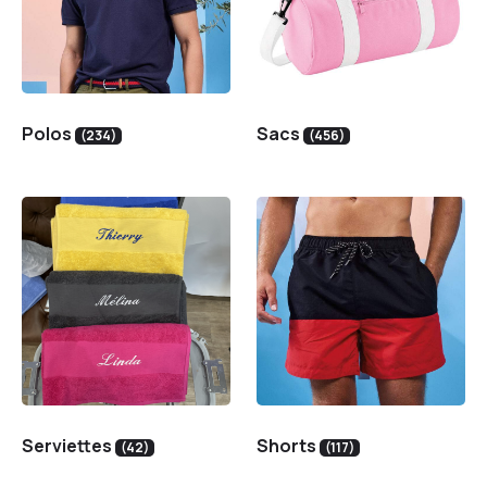
Polos
Sacs
(234)
(456)
Serviettes
Shorts
(42)
(117)