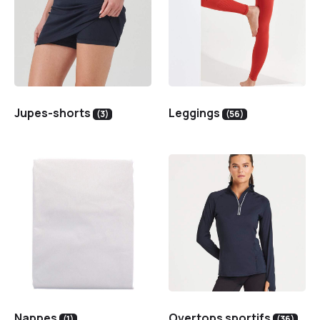
Jupes-shorts
Leggings
(3)
(56)
Nappes
Overtops sportifs
(1)
(36)