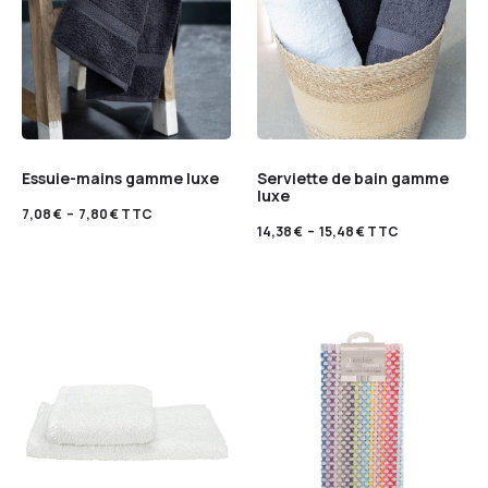
Essuie-mains gamme luxe
Serviette de bain gamme
luxe
7,08
€
–
7,80
€
TTC
14,38
€
–
15,48
€
TTC