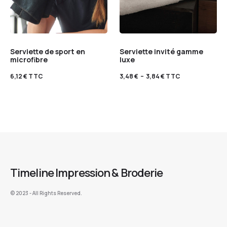
Serviette de sport en
Serviette invité gamme
microfibre
luxe
6,12
€
TTC
3,48
€
–
3,84
€
TTC
Timeline Impression & Broderie
©️ 2023 - All Rights Reserved.