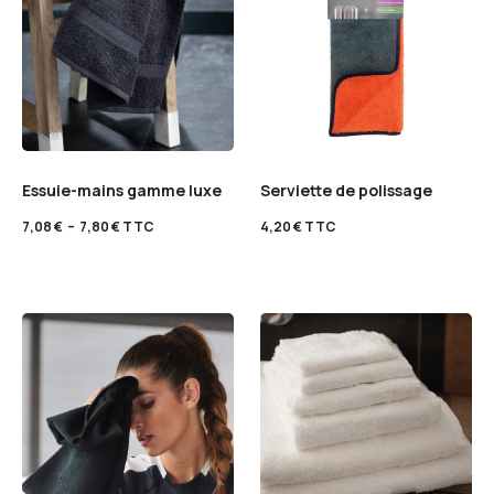
Essuie-mains gamme luxe
Serviette de polissage
7,08
€
–
7,80
€
TTC
4,20
€
TTC