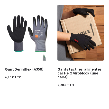
Gant Dermiflex (A350)
Gants tactiles, alimentés
par HeiQ Viroblock (une
paire)
4,78
€
TTC
2,38
€
TTC