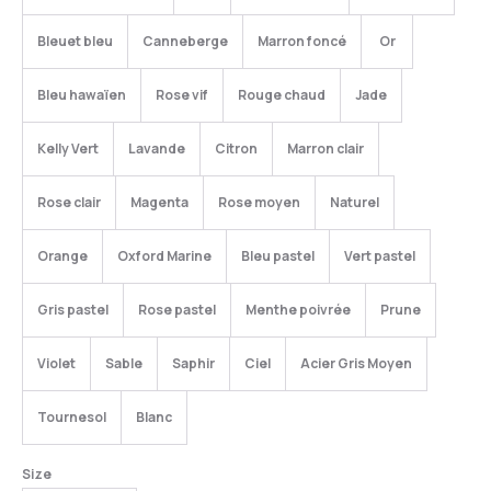
Bleuet bleu
Canneberge
Marron foncé
Or
Bleu hawaïen
Rose vif
Rouge chaud
Jade
Kelly Vert
Lavande
Citron
Marron clair
Rose clair
Magenta
Rose moyen
Naturel
Orange
Oxford Marine
Bleu pastel
Vert pastel
Gris pastel
Rose pastel
Menthe poivrée
Prune
Violet
Sable
Saphir
Ciel
Acier Gris Moyen
Tournesol
Blanc
Size