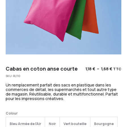
Cabas en coton anse courte
1,18
€
–
1,68
€
TTC
SKU:
RL110
Un remplacement parfait des sacs en plastique dans les
commerces de détail, les supermarchés et tout autre type
de magasin. Réutilisable, durable et multifonctionnel. Parfait
pour les impressions créatives.
Colour
Bleu Armée de l'Air
Noir
Vert bouteille
Bourgogne