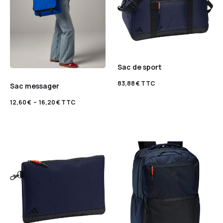
Sac de sport
83,88
€
TTC
Sac messager
12,60
€
–
16,20
€
TTC