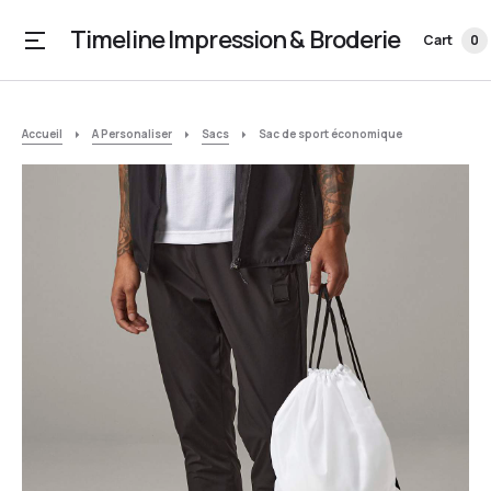
Timeline Impression & Broderie
Cart
0
Accueil
A Personaliser
Sacs
Sac de sport économique