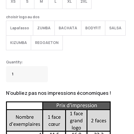
XS
S
M
L
XL
2XL
choisir logo au dos
Lapal'asso
ZUMBA
BACHATA
BODYFIT
SALSA
KIZUMBA
REGGAETON
N'oubliez pas nos impressions économiques !