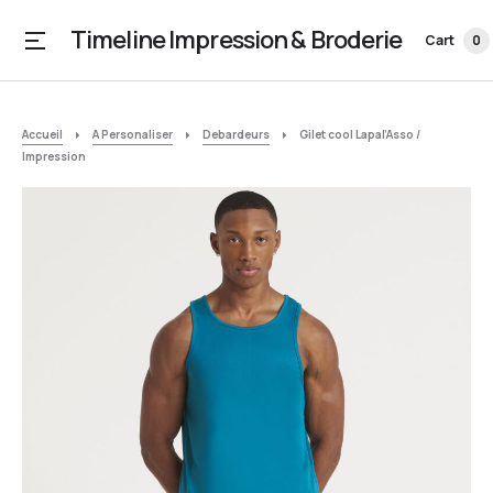
Timeline Impression & Broderie
Cart
0
Accueil
A Personaliser
Debardeurs
Gilet cool Lapal’Asso /
Impression