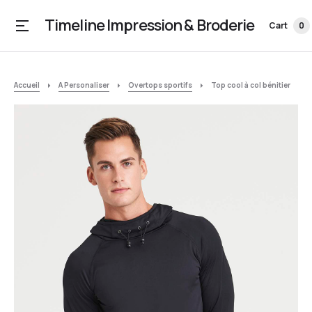
Timeline Impression & Broderie
Cart
0
Accueil
A Personaliser
Overtops sportifs
Top cool à col bénitier