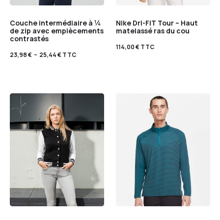
Couche intermédiaire à ¼
Nike Dri-FIT Tour – Haut
de zip avec empiècements
matelassé ras du cou
contrastés
114,00
€
TTC
23,98
€
–
25,44
€
TTC