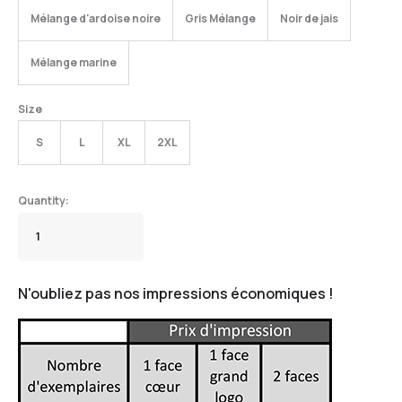
Mélange d'ardoise noire
Gris Mélange
Noir de jais
Mélange marine
Size
S
L
XL
2XL
N'oubliez pas nos impressions économiques !