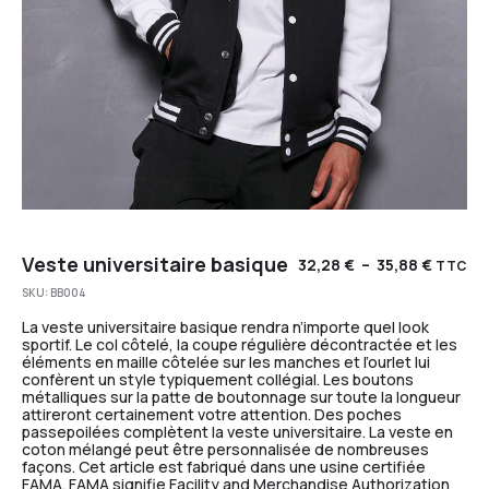
Veste universitaire basique
32,28
€
–
35,88
€
TTC
SKU:
BB004
La veste universitaire basique rendra n’importe quel look
sportif. Le col côtelé, la coupe régulière décontractée et les
éléments en maille côtelée sur les manches et l’ourlet lui
confèrent un style typiquement collégial. Les boutons
métalliques sur la patte de boutonnage sur toute la longueur
attireront certainement votre attention. Des poches
passepoilées complètent la veste universitaire. La veste en
coton mélangé peut être personnalisée de nombreuses
façons. Cet article est fabriqué dans une usine certifiée
FAMA. FAMA signifie Facility and Merchandise Authorization