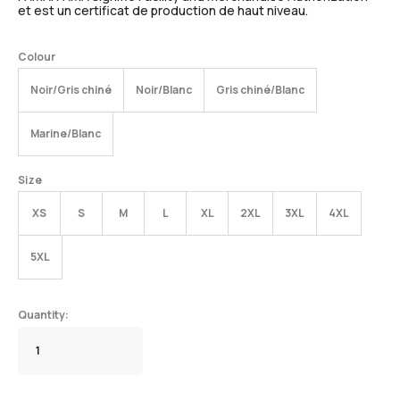
et est un certificat de production de haut niveau.
Colour
Noir/Gris chiné
Noir/Blanc
Gris chiné/Blanc
Marine/Blanc
Size
XS
S
M
L
XL
2XL
3XL
4XL
5XL