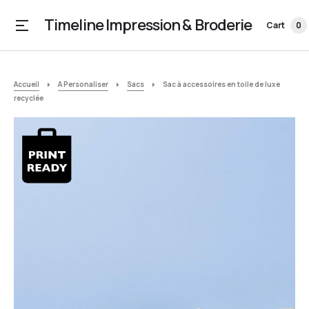
Timeline Impression & Broderie
Cart
0
Accueil
A Personaliser
Sacs
Sac à accessoires en toile de luxe
recyclée