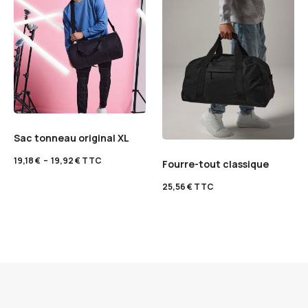
Sac tonneau original XL
19,18
€
–
19,92
€
TTC
Fourre-tout classique
25,56
€
TTC