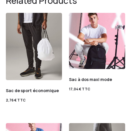
Related Products
Sac à dos maxi mode
17,04
€
TTC
Sac de sport économique
2,76
€
TTC