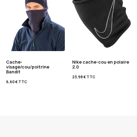
Cache-
Nike cache-cou en polaire
visage/cou/poitrine
2.0
Bandit
23,98
€
TTC
6,60
€
TTC