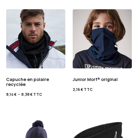
Capuche en polaire
Junior Morf® original
recyclée
2,16
€
TTC
8,14
€
–
8,38
€
TTC