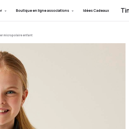
Ti
er
Boutique en ligne associations
Idées Cadeaux
r micropolaire enfant