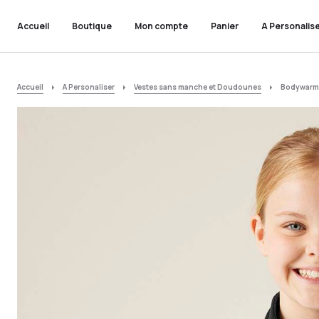
Accueil
Boutique
Mon compte
Panier
A Personalis
Accueil
A Personaliser
Vestes sans manche et Doudounes
Bodywarme