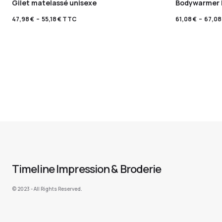
Gilet matelassé unisexe
Bodywarmer
47,98
€
–
55,18
€
TTC
61,08
€
–
67,0
Timeline Impression & Broderie
©️ 2023 - All Rights Reserved.