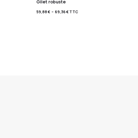
Gilet robuste
59,88
€
–
69,36
€
TTC