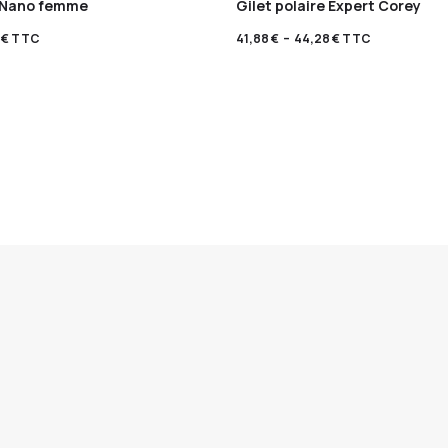
 Nano femme
Gilet polaire Expert Corey
8
€
TTC
41,88
€
–
44,28
€
TTC