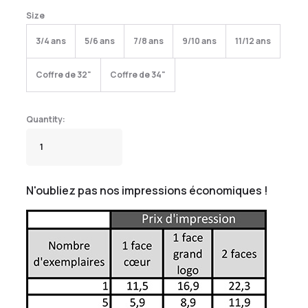
Size
3/4 ans
5/6 ans
7/8 ans
9/10 ans
11/12 ans
Coffre de 32"
Coffre de 34"
N'oubliez pas nos impressions économiques !