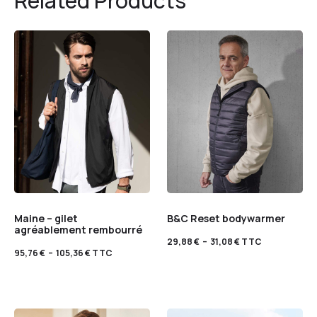
Related Products
Maine – gilet
B&C Reset bodywarmer
agréablement rembourré
29,88
€
–
31,08
€
TTC
95,76
€
–
105,36
€
TTC