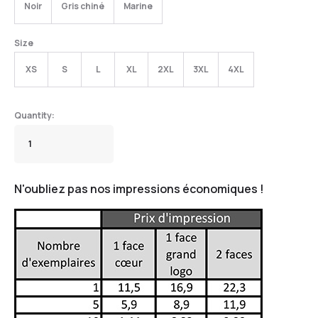
Noir
Gris chiné
Marine
Size
XS
S
L
XL
2XL
3XL
4XL
N'oubliez pas nos impressions économiques !