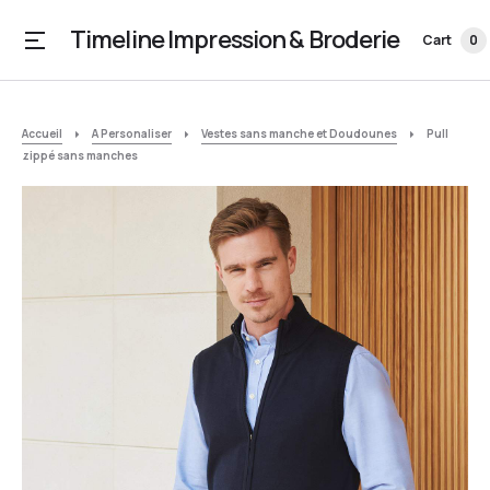
Timeline Impression & Broderie
Cart
0
Accueil
A Personaliser
Vestes sans manche et Doudounes
Pull
zippé sans manches