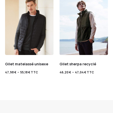
Gilet matelassé unisexe
Gilet sherpa recyclé
47,98
€
–
55,18
€
TTC
46,20
€
–
47,04
€
TTC