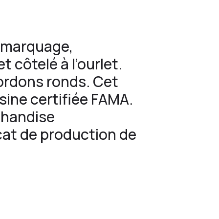
s marquage,
 côtelé à l’ourlet.
ordons ronds. Cet
sine certifiée FAMA.
chandise
icat de production de