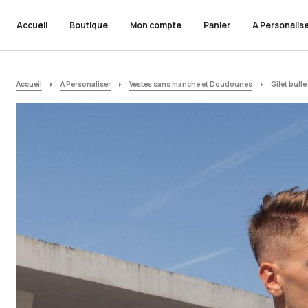
Accueil
Boutique
Mon compte
Panier
A Personalis
Accueil
A Personaliser
Vestes sans manche et Doudounes
Gilet bulle