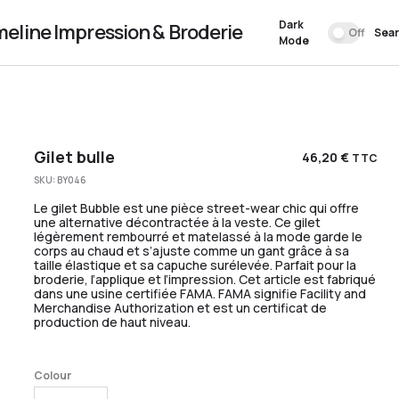
Dark
meline Impression & Broderie
Off
Sea
Mode
Gilet bulle
46,20
€
TTC
SKU:
BY046
Le gilet Bubble est une pièce street-wear chic qui offre
une alternative décontractée à la veste. Ce gilet
légèrement rembourré et matelassé à la mode garde le
corps au chaud et s’ajuste comme un gant grâce à sa
taille élastique et sa capuche surélevée. Parfait pour la
broderie, l’applique et l’impression. Cet article est fabriqué
dans une usine certifiée FAMA. FAMA signifie Facility and
Merchandise Authorization et est un certificat de
production de haut niveau.
Colour