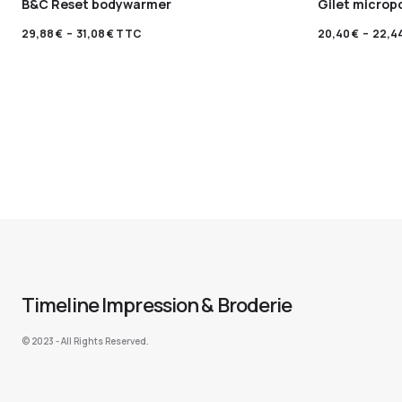
B&C Reset bodywarmer
Gilet microp
29,88
€
–
31,08
€
TTC
20,40
€
–
22,4
Timeline Impression & Broderie
©️ 2023 - All Rights Reserved.