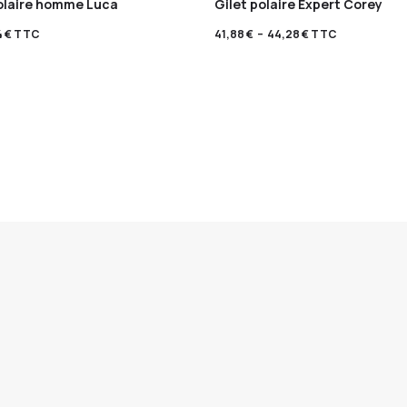
olaire homme Luca
Gilet polaire Expert Corey
4
€
TTC
41,88
€
–
44,28
€
TTC