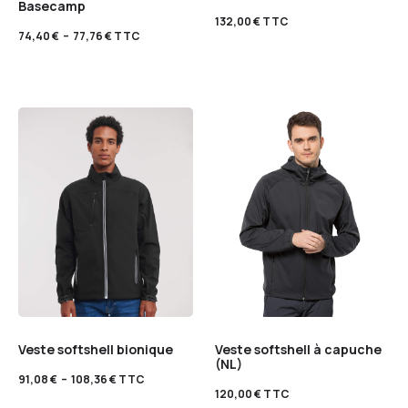
Basecamp
132,00
€
TTC
74,40
€
–
77,76
€
TTC
Veste softshell bionique
Veste softshell à capuche
(NL)
91,08
€
–
108,36
€
TTC
120,00
€
TTC