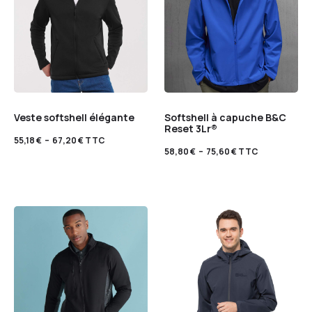
Veste softshell élégante
Softshell à capuche B&C
Reset 3Lr®
55,18
€
–
67,20
€
TTC
58,80
€
–
75,60
€
TTC