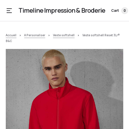
Timeline Impression & Broderie
Cart
0
Accueil
A Personaliser
Veste softshell
Veste softshell Reset 3Lr®
B&C