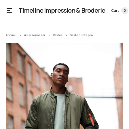
Timeline Impression & Broderie
Cart
0
Accueil
A Personaliser
Vestes
Veste pilote pro