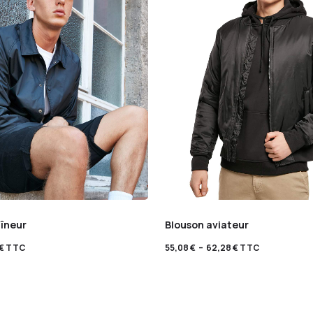
aîneur
Blouson aviateur
€
TTC
55,08
€
–
62,28
€
TTC