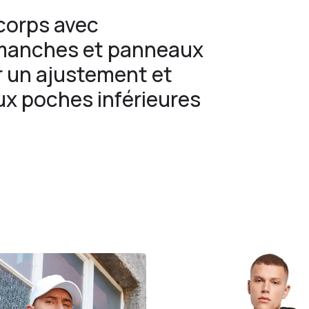
corps avec
 manches et panneaux
r un ajustement et
x poches inférieures