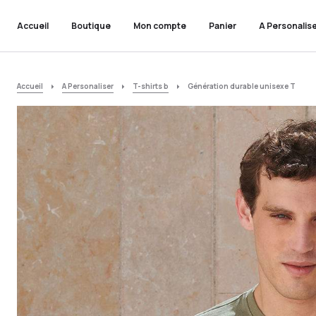
Accueil
Boutique
Mon compte
Panier
A Personalis
Accueil
A Personaliser
T-shirts b
Génération durable unisexe T