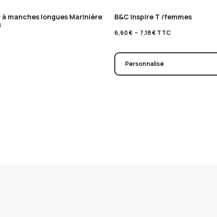
er à manches longues Marinière
B&C Inspire T /femmes
s
6,60
€
–
7,18
€
TTC
Personnalisé