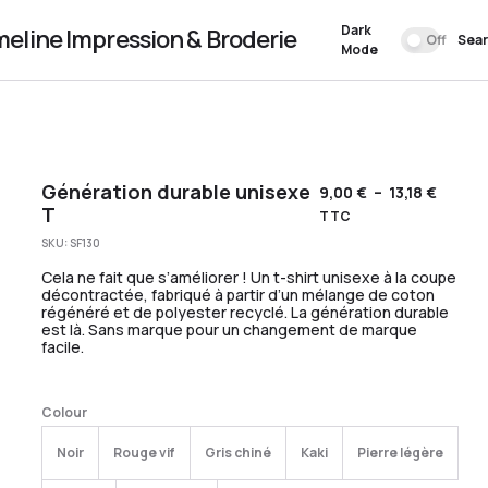
Dark
meline Impression & Broderie
Off
Sea
Mode
Génération durable unisexe
9,00
€
–
13,18
€
T
TTC
SKU:
SF130
Cela ne fait que s’améliorer ! Un t-shirt unisexe à la coupe
décontractée, fabriqué à partir d’un mélange de coton
régénéré et de polyester recyclé. La génération durable
est là. Sans marque pour un changement de marque
facile.
Colour
Noir
Rouge vif
Gris chiné
Kaki
Pierre légère