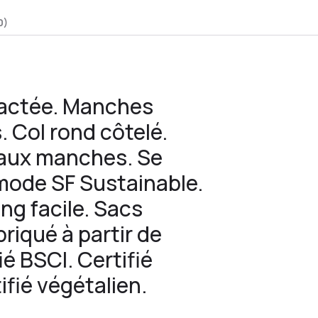
0)
ractée. Manches
 Col rond côtelé.
t aux manches. Se
ode SF Sustainable.
ng facile. Sacs
briqué à partir de
ié BSCI. Certifié
ifié végétalien.