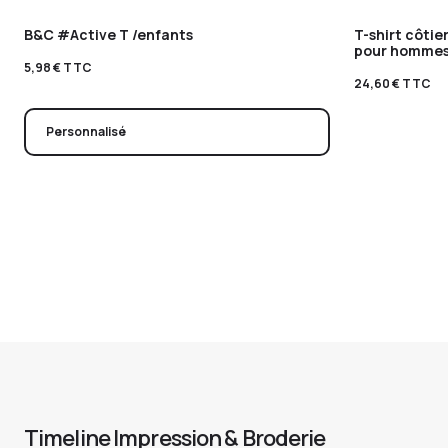
B&C #Active T /enfants
T-shirt côti
pour homme
5,98
€
TTC
24,60
€
TTC
Personnalisé
Timeline Impression & Broderie