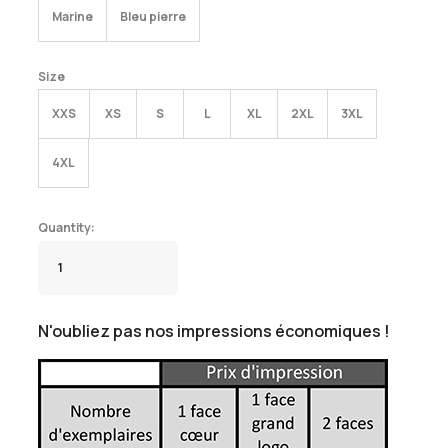
Marine
Bleu pierre
Size
XXS
XS
S
L
XL
2XL
3XL
4XL
N'oubliez pas nos impressions économiques !