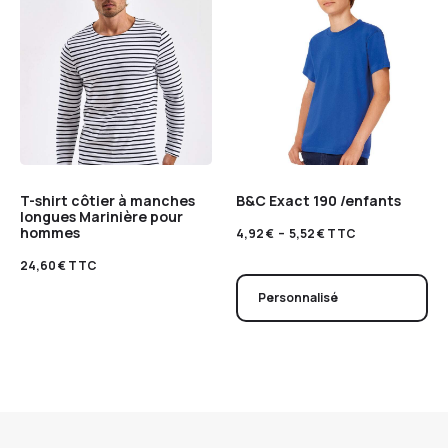
T-shirt côtier à manches
B&C Exact 190 /enfants
longues Marinière pour
hommes
4,92
€
–
5,52
€
TTC
24,60
€
TTC
Personnalisé