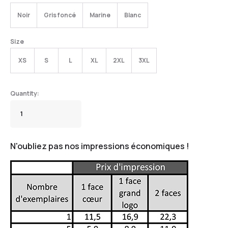
Noir
Gris foncé
Marine
Blanc
Size
XS
S
L
XL
2XL
3XL
N'oubliez pas nos impressions économiques !