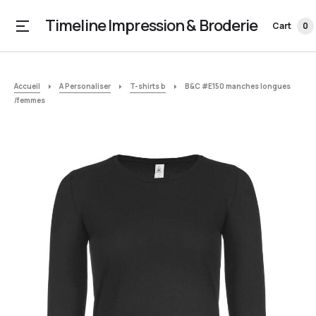
Timeline Impression & Broderie
Cart
0
Accueil
A Personaliser
T-shirts b
B&C #E150 manches longues
/femmes