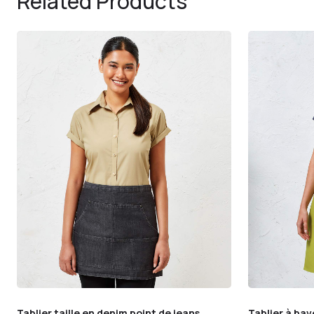
Related Products
Tablier taille en denim point de jeans
Tablier à bav