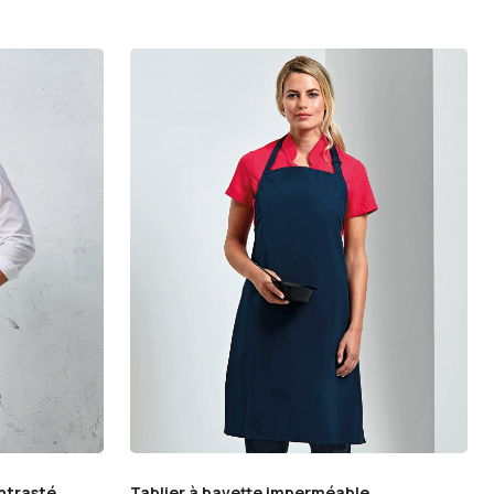
ntrasté
Tablier à bavette imperméable