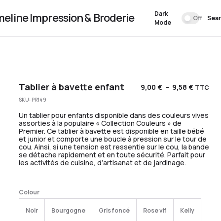
Dark
meline Impression & Broderie
Off
Sea
Mode
Tablier à bavette enfant
9,00
€
–
9,58
€
TTC
SKU:
PR149
Un tablier pour enfants disponible dans des couleurs vives
assorties à la populaire « Collection Couleurs » de
Premier. Ce tablier à bavette est disponible en taille bébé
et junior et comporte une boucle à pression sur le tour de
cou. Ainsi, si une tension est ressentie sur le cou, la bande
se détache rapidement et en toute sécurité. Parfait pour
les activités de cuisine, d’artisanat et de jardinage.
Colour
Noir
Bourgogne
Gris foncé
Rose vif
Kelly