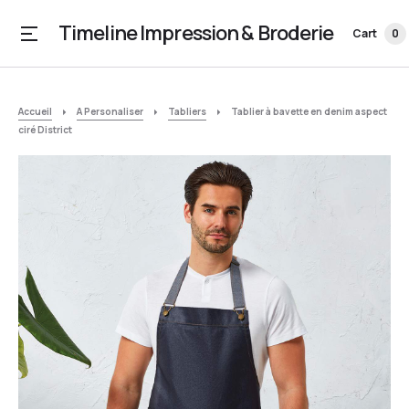
Timeline Impression & Broderie
Cart
0
Accueil
A Personaliser
Tabliers
Tablier à bavette en denim aspect
ciré District