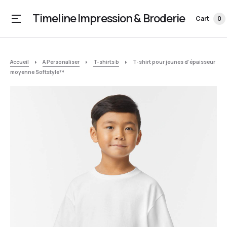
Timeline Impression & Broderie
Cart
0
Accueil
A Personaliser
T-shirts b
T-shirt pour jeunes d’épaisseur
moyenne Softstyle™