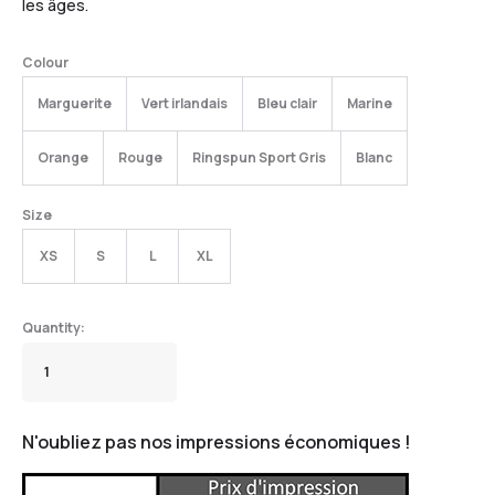
les âges.
Colour
Marguerite
Vert irlandais
Bleu clair
Marine
Orange
Rouge
Ringspun Sport Gris
Blanc
Size
XS
S
L
XL
N'oubliez pas nos impressions économiques !