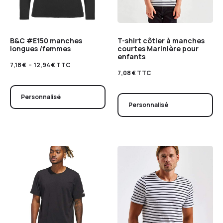
B&C #E150 manches
T-shirt côtier à manches
longues /femmes
courtes Marinière pour
enfants
7,18
€
–
12,94
€
TTC
7,08
€
TTC
Personnalisé
Personnalisé