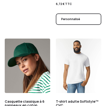
6,72
€
TTC
Personnalisé
Casquette classique à 6
T-shirt adulte Softstyle™
panneaux en coton
CVC