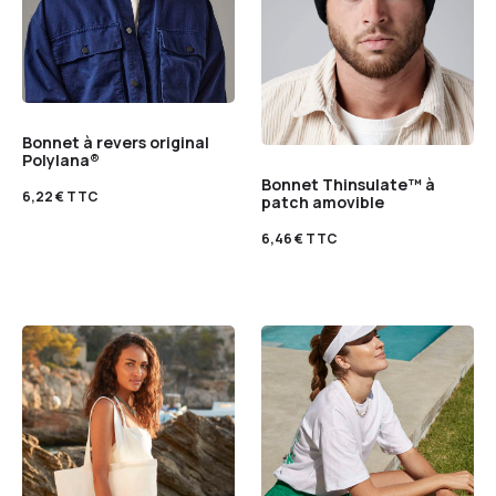
Bonnet à revers original
Polylana®
Bonnet Thinsulate™ à
6,22
€
TTC
patch amovible
6,46
€
TTC