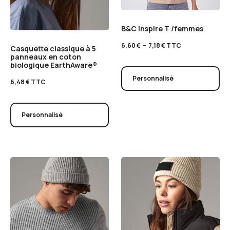
B&C Inspire T /femmes
6,60
€
–
7,18
€
TTC
Casquette classique à 5
panneaux en coton
biologique EarthAware®
Personnalisé
6,48
€
TTC
Personnalisé