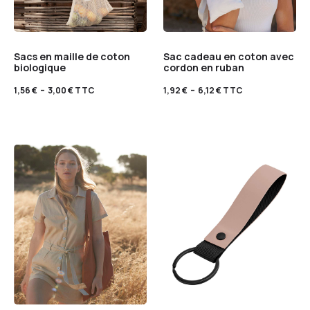
Sacs en maille de coton
Sac cadeau en coton avec
biologique
cordon en ruban
1,56
€
–
3,00
€
TTC
1,92
€
–
6,12
€
TTC