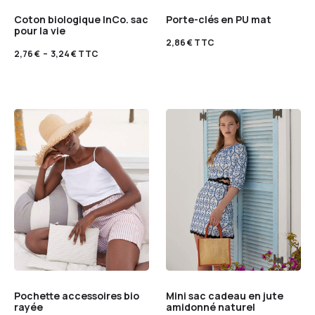
Coton biologique InCo. sac
Porte-clés en PU mat
pour la vie
2,86
€
TTC
2,76
€
–
3,24
€
TTC
Pochette accessoires bio
Mini sac cadeau en jute
rayée
amidonné naturel