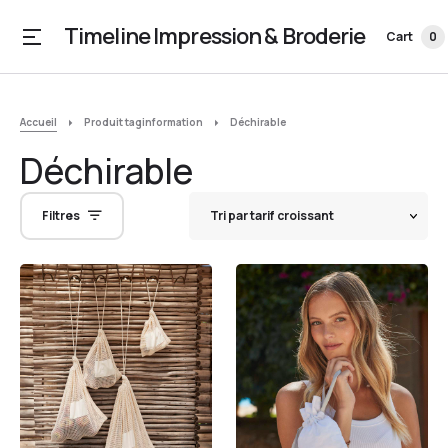
Timeline Impression & Broderie
Cart
0
Accueil
Produit taginformation
Déchirable
Déchirable
Filtres