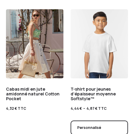
Cabas midi en jute
T-shirt pour jeunes
amidonné naturel Cotton
d’épaisseur moyenne
Pocket
Softstyle™
4,32
€
TTC
4,44
€
–
4,87
€
TTC
Personnalisé