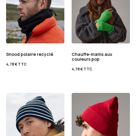
Snood polaire recyclé
Chauffe-mains aux
couleurs pop
4,78
€
TTC
4,78
€
TTC