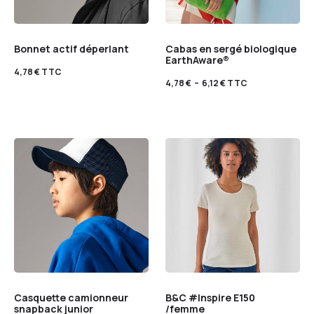
Bonnet actif déperlant
Cabas en sergé biologique
EarthAware®
4,78
€
TTC
4,78
€
–
6,12
€
TTC
Casquette camionneur
B&C #Inspire E150
snapback junior
/femme