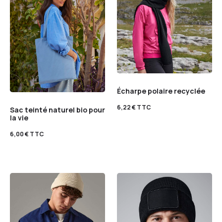
Écharpe polaire recyclée
6,22
€
TTC
Sac teinté naturel bio pour
la vie
6,00
€
TTC