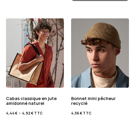
Cabas classique en jute
Bonnet mini pêcheur
amidonné naturel
recyclé
4,44
€
–
4,92
€
TTC
4,56
€
TTC