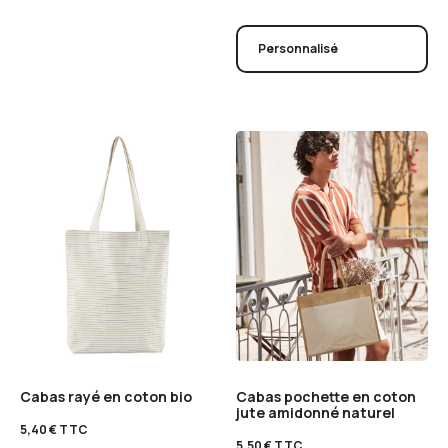
Personnalisé
Cabas rayé en coton bio
Cabas pochette en coton
jute amidonné naturel
5,40
€
TTC
5,50
€
TTC