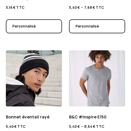
5,16
€
TTC
5,40
€
–
7,68
€
TTC
Personnalisé
Personnalisé
Bonnet éventail rayé
B&C #Inspire E150
5,40
€
TTC
5,40
€
–
8,64
€
TTC