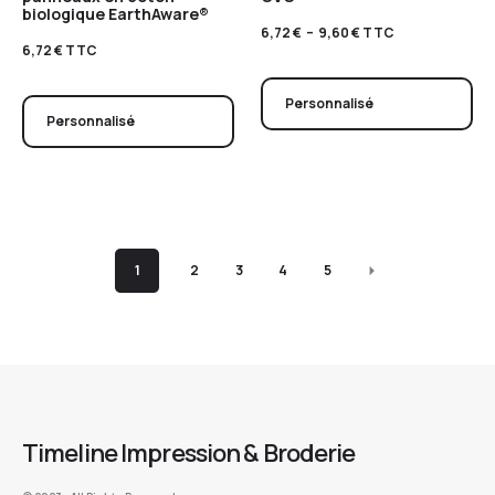
biologique EarthAware®
6,72
€
–
9,60
€
TTC
6,72
€
TTC
Personnalisé
Personnalisé
1
2
3
4
5
Timeline Impression & Broderie