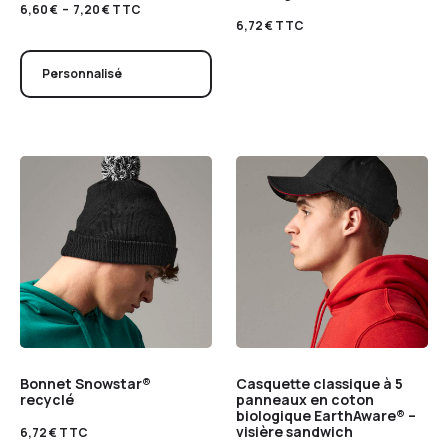
6,60
€
–
7,20
€
TTC
6,72
€
TTC
Personnalisé
Bonnet Snowstar®
Casquette classique à 5
recyclé
panneaux en coton
biologique EarthAware® –
visière sandwich
6,72
€
TTC