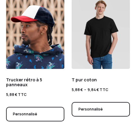
Trucker rétro à 5
T pur coton
panneaux
5,88
€
–
9,84
€
TTC
5,88
€
TTC
Personnalisé
Personnalisé