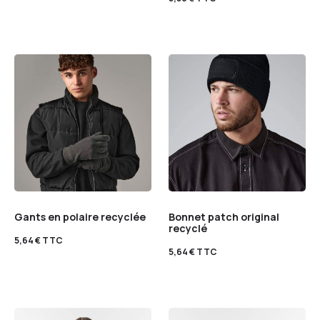
Gants en polaire recyclée
Bonnet patch original
recyclé
5,64
€
TTC
5,64
€
TTC