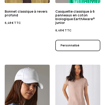
Bonnet classique à revers
Casquette classique à 6
profond
panneaux en coton
biologique EarthAware®
junior
6,48
€
TTC
6,48
€
TTC
Personnalisé