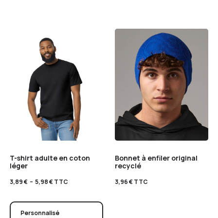
T-shirt adulte en coton
Bonnet à enfiler original
léger
recyclé
3,89
€
–
5,98
€
TTC
3,96
€
TTC
Personnalisé