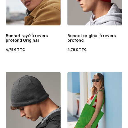
Bonnet rayé à revers
Bonnet original à revers
profond Original
profond
4,78
€
TTC
4,78
€
TTC