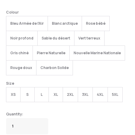
Colour
Bleu Armée de l'Air
Blanc arctique
Rose bébé
Noir profond
Sable du désert
Vert terreux
Gris chiné
Pierre Naturelle
Nouvelle Marine Nationale
Rouge doux
Charbon Solide
Size
XS
S
L
XL
2XL
3XL
4XL
5XL