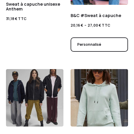
Sweat à capuche unisexe
Anthem
B&C #Sweat à capuche
31,18
€
TTC
20,16
€
–
27,00
€
TTC
Personnalisé