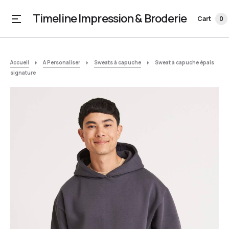
Timeline Impression & Broderie
Cart
0
Accueil
A Personaliser
Sweats à capuche
Sweat à capuche épais
signature