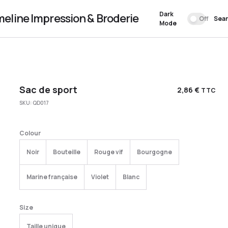
Dark
meline Impression & Broderie
Off
Sea
Mode
Sac de sport
2,86
€
TTC
SKU:
QD017
Colour
Noir
Bouteille
Rouge vif
Bourgogne
Marine française
Violet
Blanc
Size
Taille unique