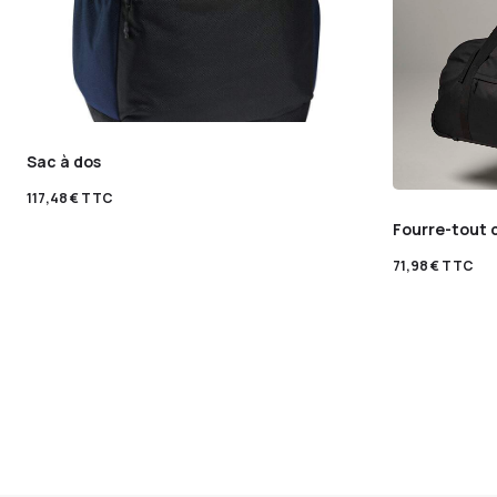
Sac à dos
117,48
€
TTC
Fourre-tout c
71,98
€
TTC