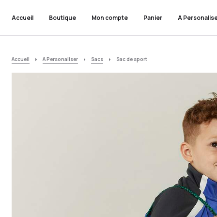
Accueil
Boutique
Mon compte
Panier
A Personalis
Accueil
A Personaliser
Sacs
Sac de sport