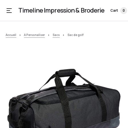
Timeline Impression & Broderie
Cart
0
Accueil
A Personaliser
Sacs
Sac de golf