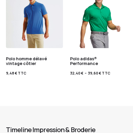
Polo homme délavé
Polo adidas®
vintage côtier
Performance
9,48
€
TTC
32,40
€
–
39,60
€
TTC
Timeline Impression & Broderie