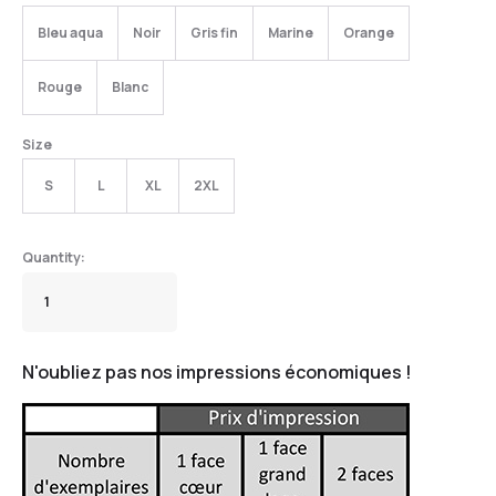
Bleu aqua
Noir
Gris fin
Marine
Orange
Rouge
Blanc
Size
S
L
XL
2XL
N'oubliez pas nos impressions économiques !