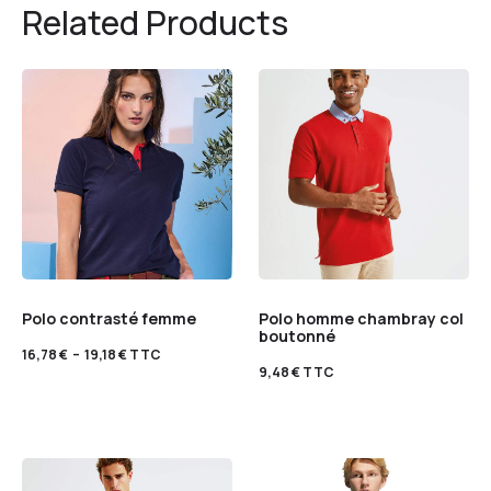
Related Products
Polo contrasté femme
Polo homme chambray col
boutonné
16,78
€
–
19,18
€
TTC
9,48
€
TTC