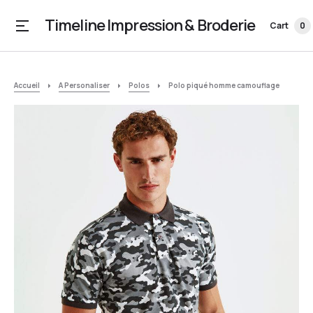
Timeline Impression & Broderie
Cart
0
Accueil
A Personaliser
Polos
Polo piqué homme camouflage