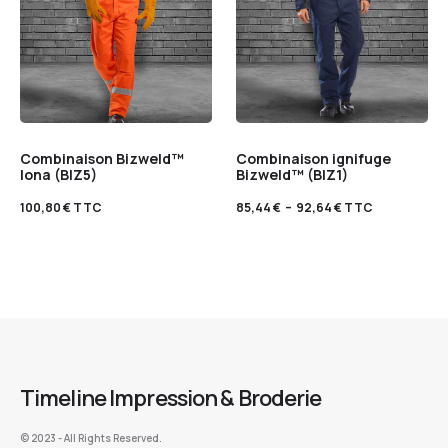
Combinaison Bizweld™
Combinaison ignifuge
Iona (BIZ5)
Bizweld™ (BIZ1)
100,80
€
TTC
85,44
€
–
92,64
€
TTC
Timeline Impression & Broderie
©️ 2023 - All Rights Reserved.