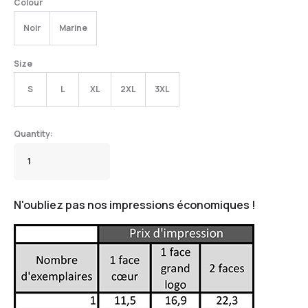
Colour
Noir
Marine
Size
S
L
XL
2XL
3XL
N'oubliez pas nos impressions économiques !