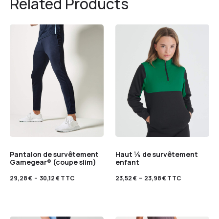
Related Products
Pantalon de survêtement
Haut ¼ de survêtement
Gamegear® (coupe slim)
enfant
29,28
€
–
30,12
€
TTC
23,52
€
–
23,98
€
TTC