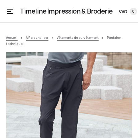
Timeline Impression & Broderie
Cart
0
Accueil
A Personaliser
Vêtements de survêtement
Pantalon
technique