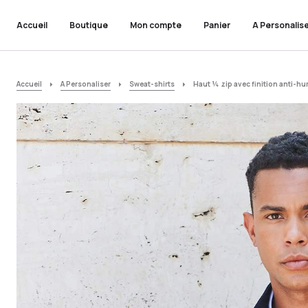
Accueil
Boutique
Mon compte
Panier
A Personalis
Accueil
A Personaliser
Sweat-shirts
Haut ¼ zip avec finition anti-hu