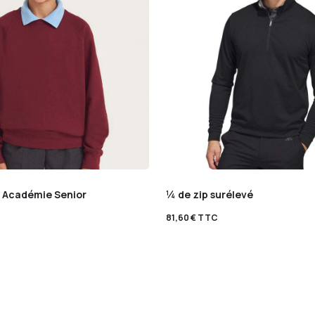
 Académie Senior
¼ de zip surélevé
81,60
€
TTC