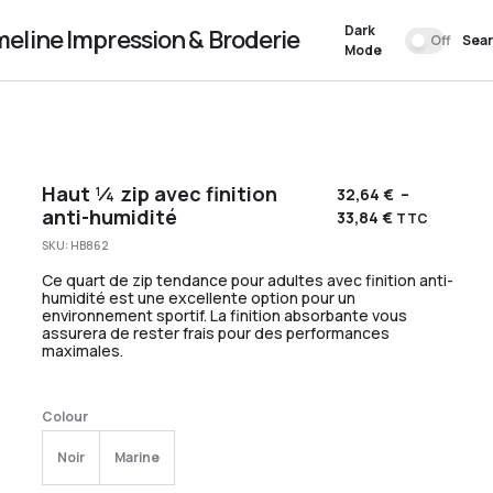
Dark
meline Impression & Broderie
Off
Sea
Mode
Haut ¼ zip avec finition
32,64
€
–
anti-humidité
33,84
€
TTC
SKU:
HB862
Ce quart de zip tendance pour adultes avec finition anti-
humidité est une excellente option pour un
environnement sportif. La finition absorbante vous
assurera de rester frais pour des performances
maximales.
Colour
Noir
Marine