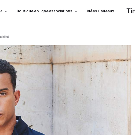
Ti
er
Boutique en ligne associations
Idées Cadeaux
midité